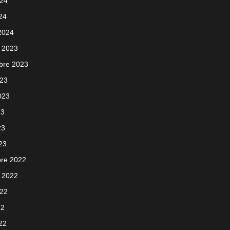
024
024
 2024
 2023
bre 2023
023
2023
23
23
023
re 2022
 2022
022
22
022