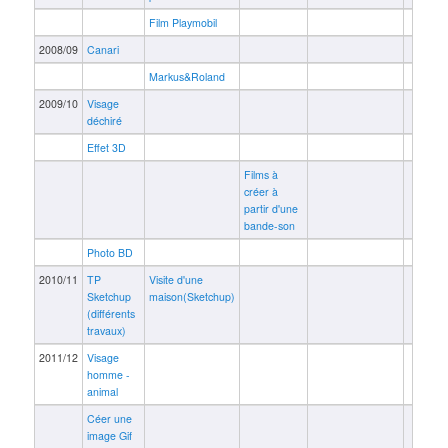
Film Playmobil
2008/09
Canari
Markus&Roland
2009/10
Visage
déchiré
Effet 3D
Films à
créer à
partir d'une
bande-son
Photo BD
2010/11
TP
Visite d'une
Sketchup
maison(Sketchup)
(différents
travaux)
2011/12
Visage
homme -
animal
Céer une
image Gif