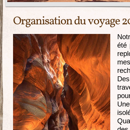
Organisation du voyage 2
Not
été 
rep
me
rec
Des
tra
pou
Une
iso
Qua
des