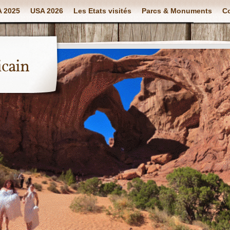
 2025
USA 2026
Les Etats visités
Parcs & Monuments
Co
icain