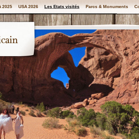
 2025
USA 2026
Les Etats visités
Parcs & Monuments
Co
icain